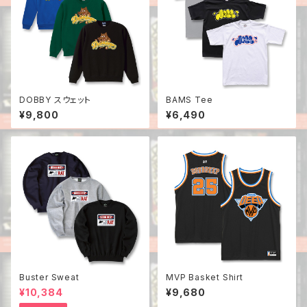
DOBBY スウェット
BAMS Tee
¥9,800
¥6,490
Buster Sweat
MVP Basket Shirt
¥10,384
¥9,680