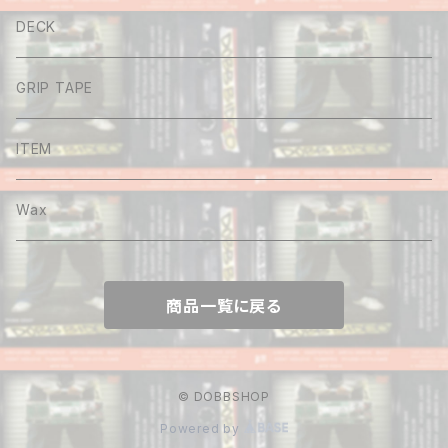
Tee
DECK
Long sleeve
GRIP TAPE
Shirt
ITEM
Hoodie
Wax
Sweat
商品一覧に戻る
Pants
Cap&Beenie
© DOBBSHOP
Powered by