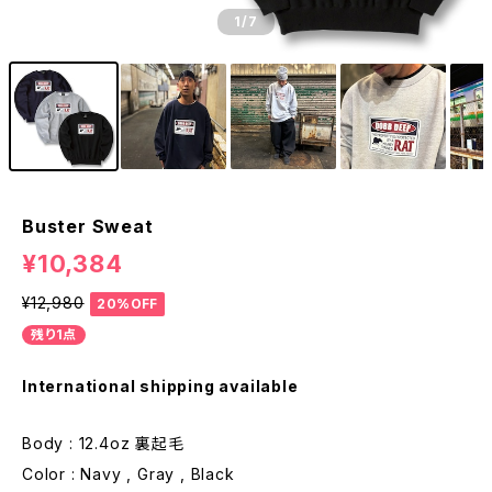
1
/7
Buster Sweat
¥10,384
¥12,980
20%OFF
残り1点
International shipping available
Body : 12.4oz 裏起毛
Color : Navy , Gray , Black