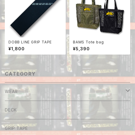
DOBB LINE GRIP TAPE
BAMS Tote bag
¥1,800
¥5,390
CATEGORY
WEAR
Tee
DECK
Long sleeve
GRIP TAPE