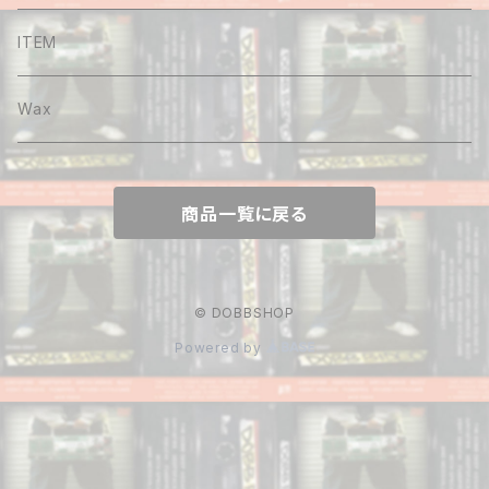
Shirt
ITEM
Hoodie
Wax
Sweat
商品一覧に戻る
Pants
Cap&Beenie
© DOBBSHOP
Powered by
Jacket