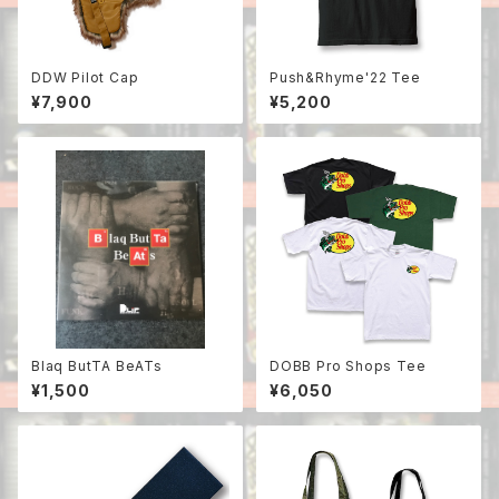
DDW Pilot Cap
Push&Rhyme'22 Tee
¥7,900
¥5,200
Blaq ButTA BeATs
DOBB Pro Shops Tee
¥1,500
¥6,050