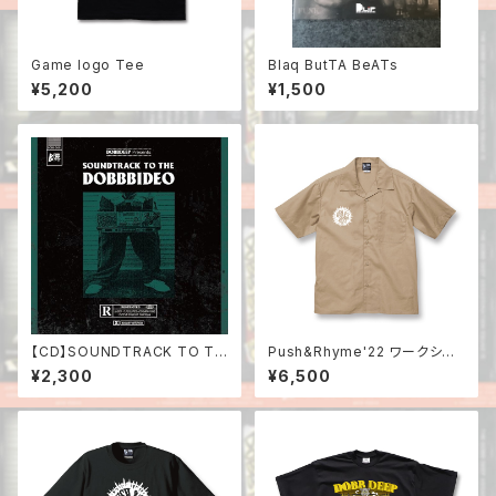
Game logo Tee
Blaq ButTA BeATs
¥5,200
¥1,500
【CD】SOUNDTRACK TO TH
Push&Rhyme'22 ワークシャ
E DOBBBIDEO
ツ
¥2,300
¥6,500