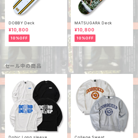
DOBBY Deck
MATSUGARA Deck
¥10,800
¥10,800
10%OFF
10%OFF
セール中の商品
Dobic Long sleeve
College Sweat