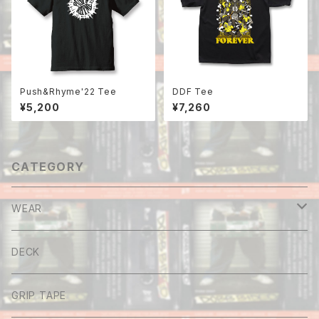
Push&Rhyme'22 Tee
DDF Tee
¥5,200
¥7,260
CATEGORY
WEAR
Tee
DECK
Long sleeve
GRIP TAPE