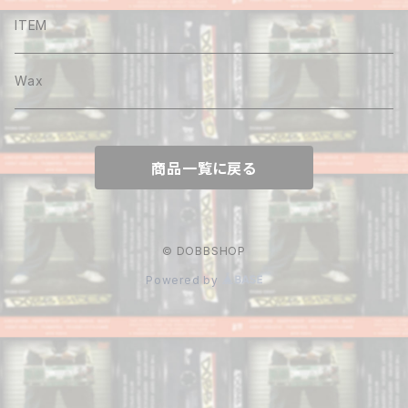
Shirt
ITEM
Hoodie
Wax
Sweat
商品一覧に戻る
Pants
Cap&Beenie
© DOBBSHOP
Powered by
Jacket