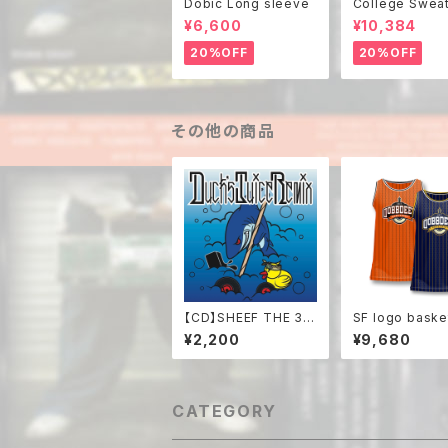
Dobic Long sleeve
College Swea
¥6,600
¥10,384
20%OFF
20%OFF
その他の商品
【CD】SHEEF THE 3R
SF logo basket
D / Duck's Juice Re
t
¥2,200
¥9,680
mix
CATEGORY