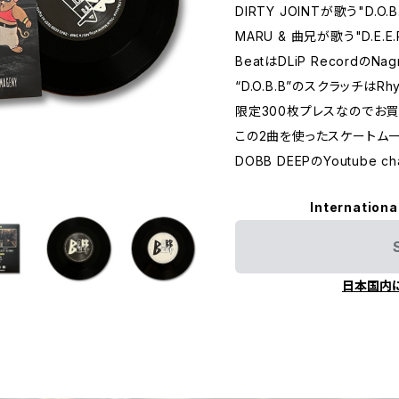
DIRTY JOINTが歌う"D.O.B
MARU & 曲兄が歌う"D.E.E
BeatはDLiP RecordのNag
“D.O.B.B”のスクラッチはRh
限定300枚プレスなのでお買
この2曲を使ったスケートムービー "
DOBB DEEPのYoutube 
Internationa
日本国内