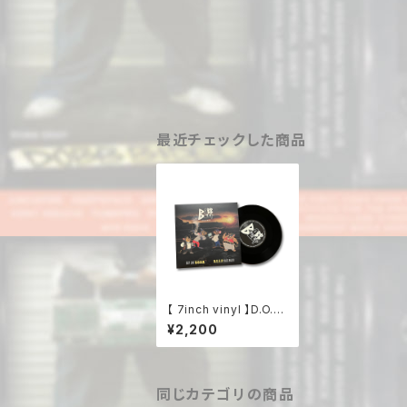
最近チェックした商品
【 7inch vinyl 】D.O.B.
B.D.E.E.P. / DIRTY J
¥2,200
OINT, MARU & 曲兄
同じカテゴリの商品