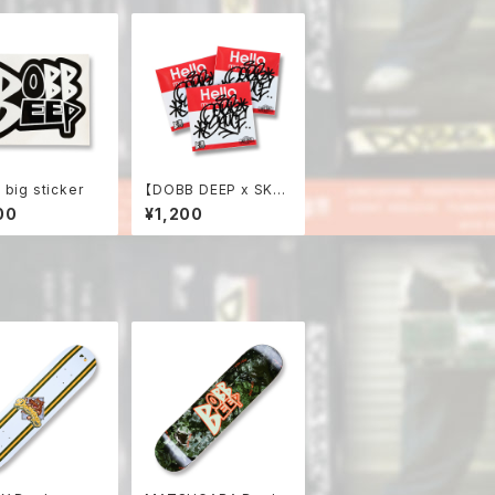
big sticker
【DOBB DEEP x SKA
TE SAUCE】Sticker 3
00
¥1,200
枚セット