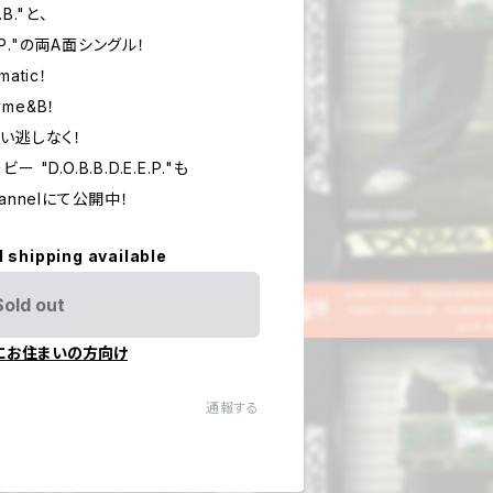
.B."と、
.P."の両A面シングル！
matic！
yme&B！
い逃しなく！
D.O.B.B.D.E.E.P."も
channelにて公開中！
l shipping available
Sold out
にお住まいの方向け
通報する