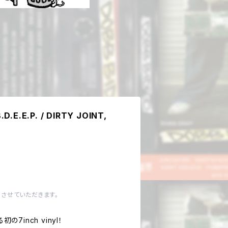
B.D.E.E.P. / DIRTY JOINT,
させていただきます。
の7inch vinyl！