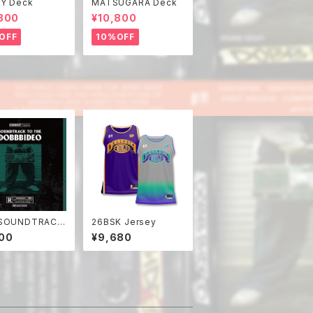
Y Deck
MATSUGARA Deck
800
¥10,800
OFF
10%OFF
SOUNDTRACK
26BSK Jersey
HE DOBBBIDE
00
¥9,680