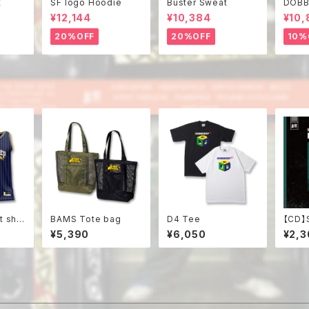
t
SF logo Hoodie
Buster Sweat
DOBB
¥12,144
¥10,384
¥10,
20%OFF
20%OFF
10%
 shir
BAMS Tote bag
D4 Tee
【CD】
TO T
¥5,390
¥6,050
¥2,3
O