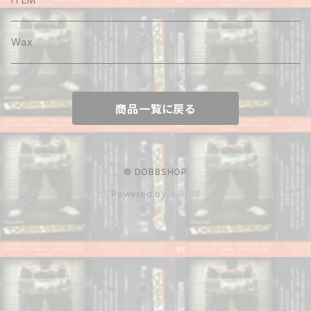
Hoodie
Wax
Sweat
商品一覧に戻る
Pants
Cap&Beenie
© DOBBSHOP
Powered by
Jacket