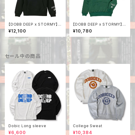
【DOBB DEEP x STORMY】C
【DOBB DEEP x STORMY】S
ollaboration Hoodie
TORMY Logo Collaboratio
¥12,100
¥10,780
n Hoodie
セール中の商品
Dobic Long sleeve
College Sweat
¥6,600
¥10,384