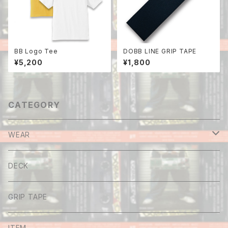
BB Logo Tee
DOBB LINE GRIP TAPE
¥5,200
¥1,800
CATEGORY
WEAR
Tee
DECK
Long sleeve
GRIP TAPE
Shirt
ITEM