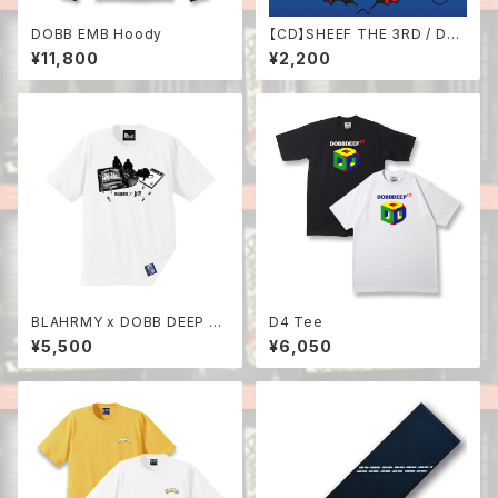
DOBB EMB Hoody
【CD】SHEEF THE 3RD / Duc
k's Juice Remix
¥11,800
¥2,200
BLAHRMY x DOBB DEEP C
D4 Tee
ollabo Tee
¥5,500
¥6,050