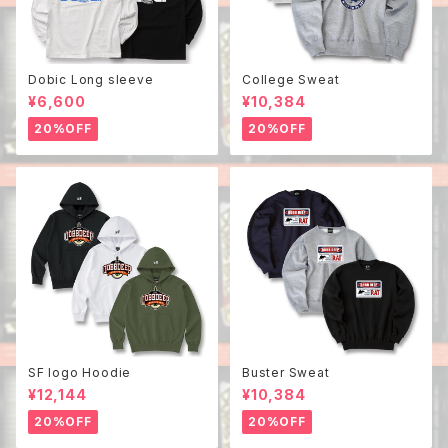
Dobic Long sleeve
College Sweat
¥6,600
¥10,384
20%OFF
20%OFF
SF logo Hoodie
Buster Sweat
¥12,144
¥10,384
20%OFF
20%OFF