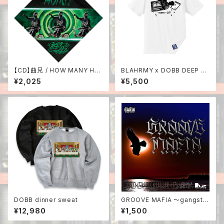
【CD】曲兄 / HOW MANY HO
BLAHRMY x DOBB DEEP C
TTS?
ollabo Tee
¥2,025
¥5,500
DOBB dinner sweat
GROOVE MAFIA 〜gangsta
groove〜 MIX BY DJ KILLA
¥12,980
¥1,500
H SHARK