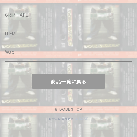
Long sleeve
GRIP TAPE
Shirt
ITEM
Hoodie
Wax
Sweat
商品一覧に戻る
Pants
Cap&Beenie
© DOBBSHOP
Powered by
Jacket