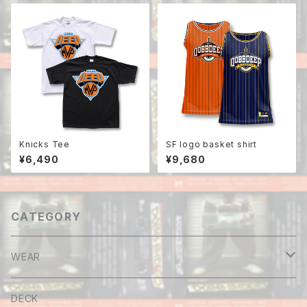
Knicks Tee
SF logo basket shirt
¥6,490
¥9,680
CATEGORY
WEAR
Tee
DECK