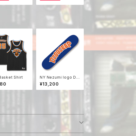
asket Shirt
NY Nezumi logo De
ck
680
¥13,200