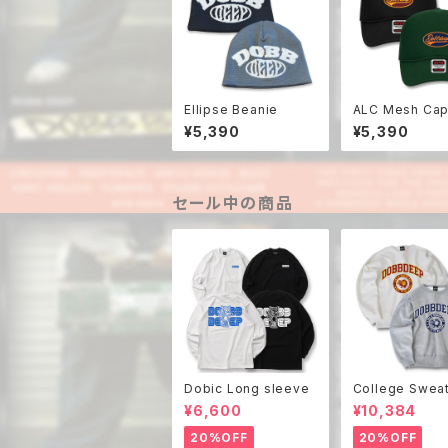
Ellipse Beanie
ALC Mesh Ca
¥5,390
¥5,390
セール中の商品
Dobic Long sleeve
College Swea
¥6,600
¥10,384
20%OFF
20%OFF