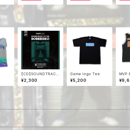
【CD】SOUNDTRACK
Game logo Tee
MVP B
TO THE DOBBBIDE
¥2,300
¥5,200
¥9,
O