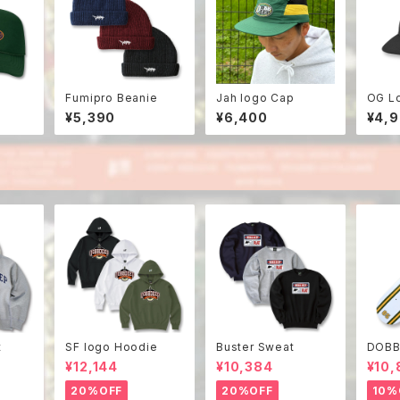
p
Fumipro Beanie
Jah logo Cap
OG L
¥5,390
¥6,400
¥4,
t
SF logo Hoodie
Buster Sweat
DOBB
¥12,144
¥10,384
¥10,
20%OFF
20%OFF
10%