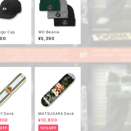
ogo Cap
WD Beanie
900
¥5,390
Y Deck
MATSUGARA Deck
800
¥10,800
OFF
10%OFF