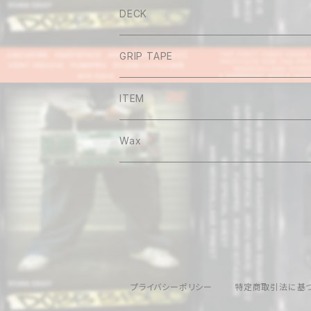
Tee
DECK
Long sleeve
GRIP TAPE
Shirt
ITEM
Hoodie
Wax
Sweat
Pants
Cap&Beenie
プライバシーポリシー
特定商取引法に基
Jacket