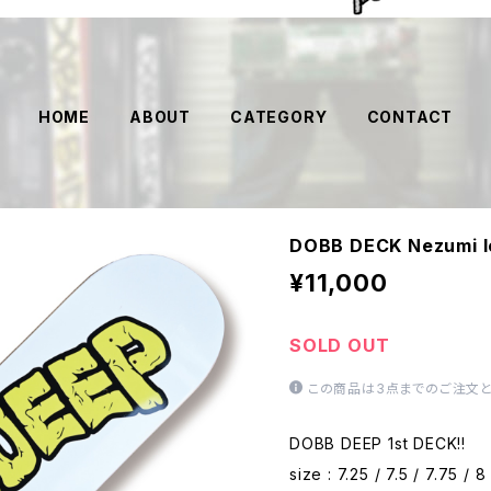
HOME
ABOUT
CATEGORY
CONTACT
DOBB DECK Nezumi l
¥11,000
SOLD OUT
この商品は3点までのご注文と
DOBB DEEP 1st DECK!!
size : 7.25 / 7.5 / 7.75 / 8