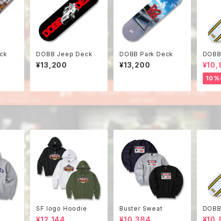
ck
DOBB Jeep Deck
DOBB Park Deck
DOBB
¥13,200
¥13,200
¥10,
10%
t
SF logo Hoodie
Buster Sweat
DOBB
¥12,144
¥10,384
¥10,