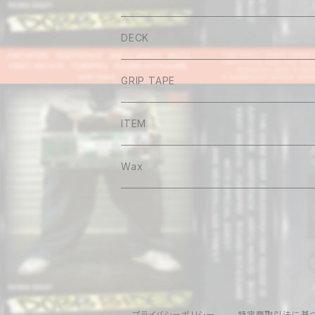
Tee
DECK
Long sleeve
GRIP TAPE
Shirt
ITEM
Hoodie
Wax
Sweat
Pants
Cap&Beenie
プライバシーポリシー
特定商取引法に基