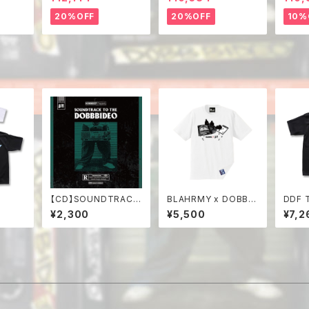
20%OFF
20%OFF
10%
【CD】SOUNDTRACK
BLAHRMY x DOBB D
DDF 
TO THE DOBBBIDE
EEP Collabo Tee
¥2,300
¥5,500
¥7,2
O