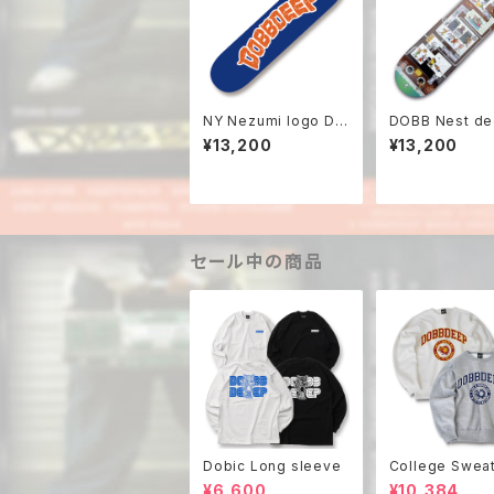
NY Nezumi logo De
DOBB Nest de
ck
¥13,200
¥13,200
セール中の商品
Dobic Long sleeve
College Swea
¥6,600
¥10,384