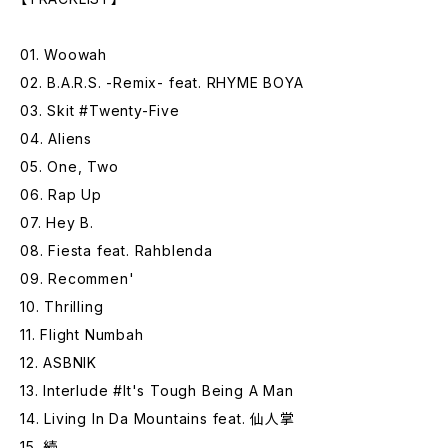
01. Woowah
02. B.A.R.S. -Remix- feat. RHYME BOYA
03. Skit #Twenty-Five
04. Aliens
05. One, Two
06. Rap Up
07. Hey B.
08. Fiesta feat. Rahblenda
09. Recommen'
10. Thrilling
11. Flight Numbah
12. ASBNIK
13. Interlude #It's Tough Being A Man
14. Living In Da Mountains feat. 仙人掌
15. 続、