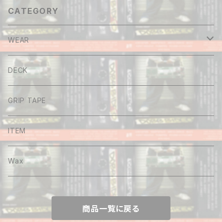
CATEGORY
WEAR
Tee
DECK
Long sleeve
GRIP TAPE
Shirt
ITEM
Hoodie
Wax
Sweat
商品一覧に戻る
Pants