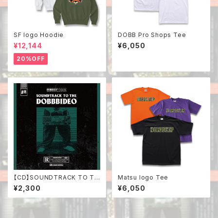
SF logo Hoodie
DOBB Pro Shops Tee
¥12,144
¥6,050
20%OFF
【CD】SOUNDTRACK TO TH
Matsu logo Tee
E DOBBBIDEO
¥2,300
¥6,050