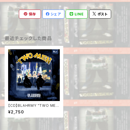
保存
シェア
LINE
ポスト
最近チェックした商品
【CD】BLAHRMY "TWO ME
N"
¥2,750