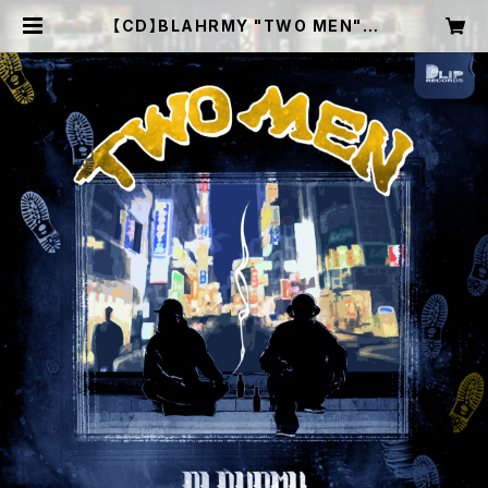
【CD】BLAHRMY "TWO MEN" |
DOBBSHOP