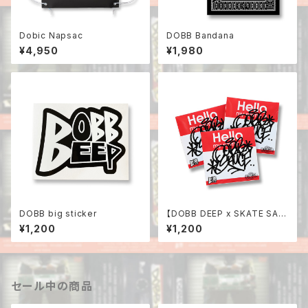
Dobic Napsac
DOBB Bandana
¥4,950
¥1,980
DOBB big sticker
【DOBB DEEP x SKATE SAU
CE】Sticker 3枚セット
¥1,200
¥1,200
セール中の商品