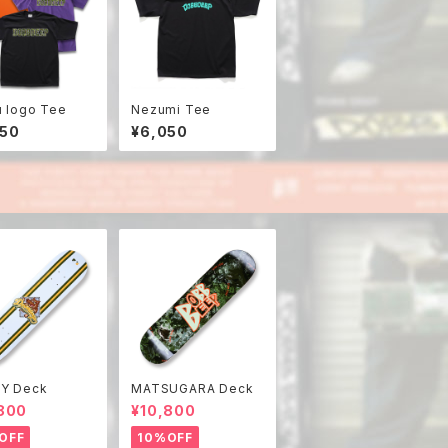
 logo Tee
Nezumi Tee
050
¥6,050
Y Deck
MATSUGARA Deck
800
¥10,800
OFF
10%OFF