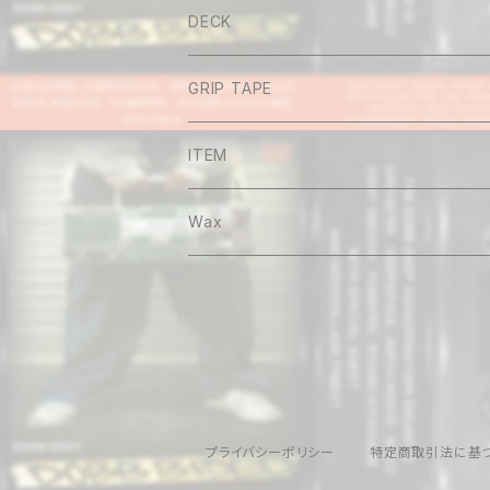
Tee
DECK
Long sleeve
GRIP TAPE
Shirt
ITEM
Hoodie
Wax
Sweat
Pants
Cap&Beenie
プライバシーポリシー
特定商取引法に基
Jacket