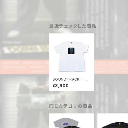
最近チェックした商品
SOUNDTRACK T Sh
irt
¥3,900
同じカテゴリの商品