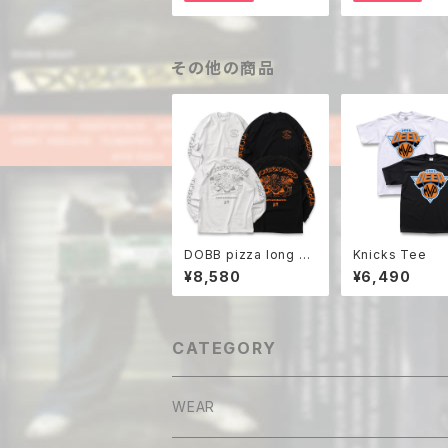
その他の商品
DOBB pizza long sl
Knicks Tee
eeve
¥8,580
¥6,490
CATEGORY
WEAR