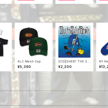
ALC Mesh Cap
【CD】SHEEF THE 3R
NY N
D / Duck's Juice Re
ck
¥5,390
¥2,200
¥13,
mix