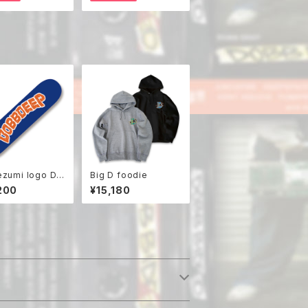
ezumi logo De
Big D foodie
200
¥15,180