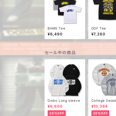
BAMS Tee
DDF Tee
¥6,490
¥7,260
セール中の商品
Dobic Long sleeve
College Swea
¥6,600
¥10,384
20%OFF
20%OFF