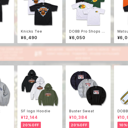
Knicks Tee
DOBB Pro Shops Te
Matsu
e
¥6,490
¥6,050
¥6,
t
SF logo Hoodie
Buster Sweat
DOBB
¥12,144
¥10,384
¥10,
20%OFF
20%OFF
10%